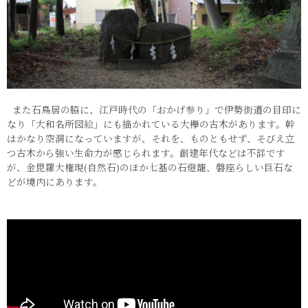
また石鳥居の脇に、江戸時代の「おかげ参り」で伊勢街道の目印に
なり「大和名所図絵」にも描かれている大欅の古木があります。幹
はかなり空洞になっていますが、それを、ものともせず、そびえ立
つ古木から強い生命力が感じられます。創建年代などは不詳です
が、金毘羅大権現(自然石)のほか七基の石燈籠、磐座らしい巨石な
どが境内にあります。