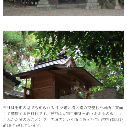
当社は壬申の乱でも知られる 中ツ道と横大路の交差した場所に東面
して鎮座する旧村社です。祭神は大物主櫛甕玉命（おおものぬし く
しみかたまのみこと）で、内垣内という所にあった白山神社(菊理姫
命)を合祀しています。