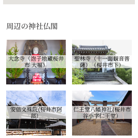
周辺の神社仏閣
大念寺（泡子地蔵桜井
聖林寺（十一面観音菩
市 大福）
薩）（桜井市下）
安倍文殊院(桜井市阿
仁王堂八幡神社(桜井市
部）
谷小字仁王堂）