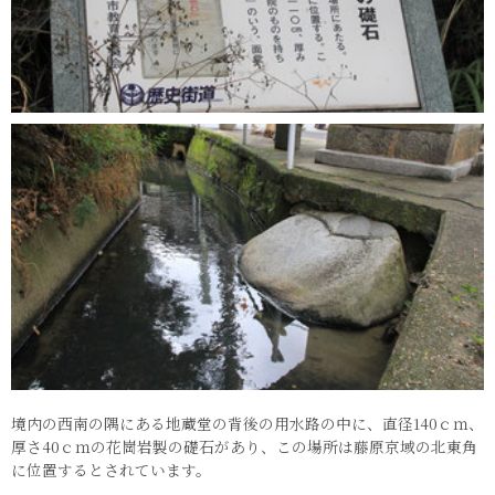
境内の西南の隅にある地蔵堂の背後の用水路の中に、直径140ｃｍ、
厚さ40ｃｍの花崗岩製の礎石があり、この場所は藤原京域の北東角
に位置するとされています。