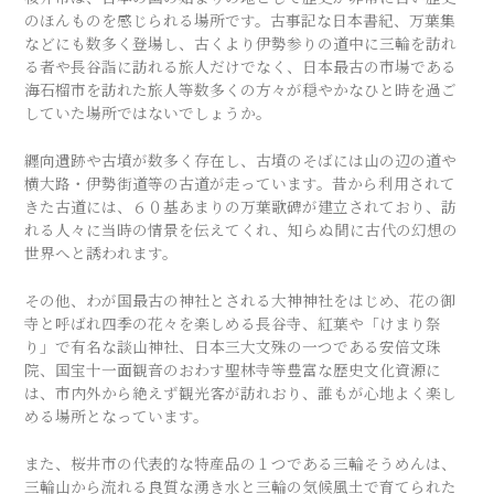
のほんものを感じられる場所です。古事記な日本書紀、万葉集
などにも数多く登場し、古くより伊勢参りの道中に三輪を訪れ
る者や長谷詣に訪れる旅人だけでなく、日本最古の市場である
海石榴市を訪れた旅人等数多くの方々が穏やかなひと時を過ご
していた場所ではないでしょうか。
纒向遺跡や古墳が数多く存在し、古墳のそばには山の辺の道や
横大路・伊勢街道等の古道が走っています。昔から利用されて
きた古道には、６０基あまりの万葉歌碑が建立されており、訪
れる人々に当時の情景を伝えてくれ、知らぬ間に古代の幻想の
世界へと誘われます。
その他、わが国最古の神社とされる大神神社をはじめ、花の御
寺と呼ばれ四季の花々を楽しめる長谷寺、紅葉や「けまり祭
り」で有名な談山神社、日本三大文殊の一つである安倍文珠
院、国宝十一面観音のおわす聖林寺等豊富な歴史文化資源に
は、市内外から絶えず観光客が訪れおり、誰もが心地よく楽し
める場所となっています。
また、桜井市の代表的な特産品の１つである三輪そうめんは、
三輪山から流れる良質な湧き水と三輪の気候風土で育てられた