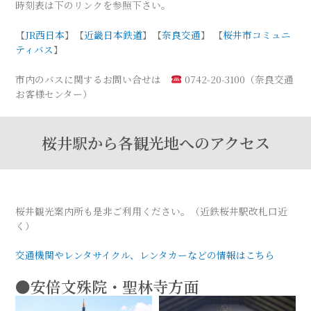
時刻表は下のリンクを参照下さい。
【
JR西日本
】【
近畿日本鉄道
】【
奈良交通
】 【
桜井市コミュニ
ティバス
】
市内のバスに関するお問い合せは
0742-20-3100（奈良交通
お客様センター）
桜井駅から各観光地へのアクセス
桜井観光案内所も是非ご利用ください。（近鉄桜井駅改札口近
く）
交通機関やレンタサイクル、レンタカーなどの情報はこちら
●安倍文殊院・聖林寺方面