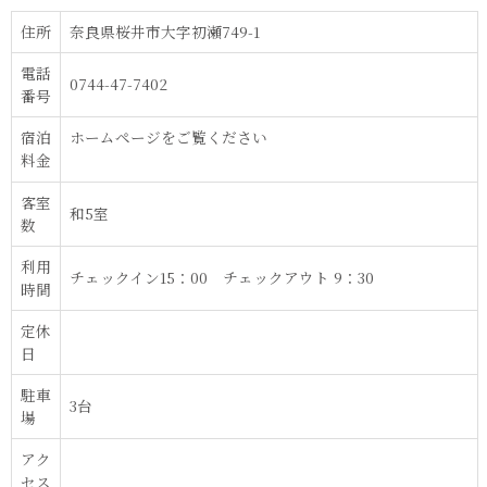
住所
奈良県桜井市大字初瀬749-1
電話
0744-47-7402
番号
宿泊
ホームページをご覧ください
料金
客室
和5室
数
利用
チェックイン15：00 チェックアウト 9：30
時間
定休
日
駐車
3台
場
アク
セス