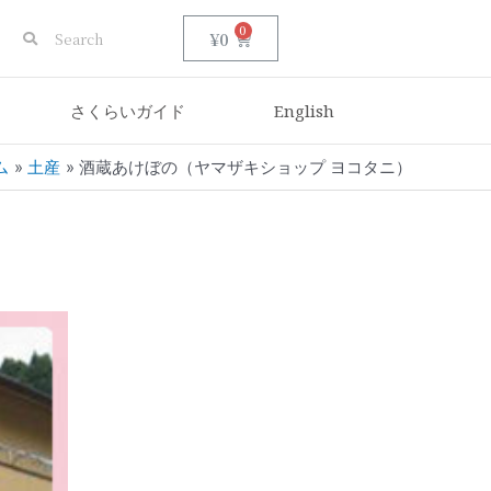
0
¥
0
さくらいガイド
English
ム
土産
酒蔵あけぼの（ヤマザキショップ ヨコタニ）