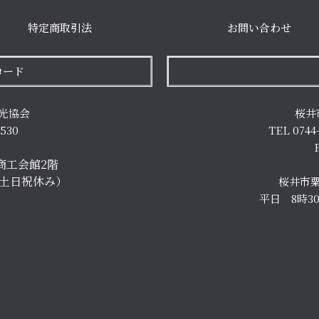
特定商取引法
お問い合わせ
ロード
光協会
桜井
7530
TEL 0744
商工会館2階
（土日祝休み）
桜井市粟
平日 8時3