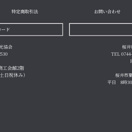
特定商取引法
お問い合わせ
ロード
光協会
桜井
7530
TEL 0744
商工会館2階
（土日祝休み）
桜井市粟
平日 8時3