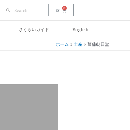
0
¥
0
さくらいガイド
English
ホーム
土産
菖蒲朝日堂