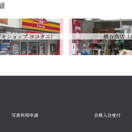
舗
キショップ ヨコタニ）
横谷商店（
写真利用申請
会員入会受付