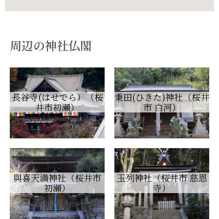
周辺の神社仏閣
長谷寺(はせでら）（桜
秉田(ひきた)神社（桜井
井市初瀬）
市 白河）
與喜天満神社（桜井市
玉列神社（桜井市 慈恩
初瀬）
寺）