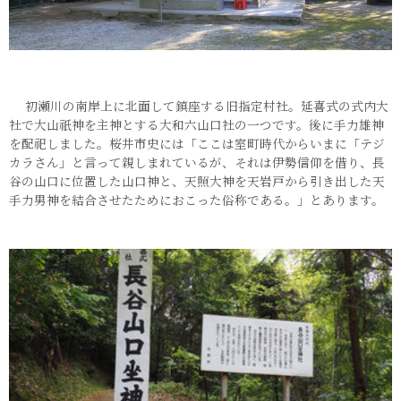
初瀬川の南岸上に北面して鎮座する旧指定村社。延喜式の式内大
社で大山祇神を主神とする大和六山口社の一つです。後に手力雄神
を配祀しました。桜井市史には「ここは室町時代からいまに「テジ
カラさん」と言って親しまれているが、それは伊勢信仰を借り、長
谷の山口に位置した山口神と、天照大神を天岩戸から引き出した天
手力男神を結合させたためにおこった俗称である。」とあります。