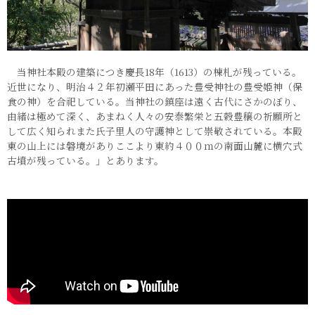
当神社本殿の建築につき慶長18年（1613）の棟札が残っている。
近世になり、明治４２年初瀬平田にあった豊受神社の豊受姫神（保
食の神）を合祀している。当神社の鎮座は遠く古代にさかのぼり、
由緒は極めて深く、あまねく人々の安泰繁栄と五穀豊穣の祈願所と
して広く知られまた氏子里人の守護神として崇敬されている。本殿
東の山上には磐境がありここより東約４００ｍの南面山麓に横穴式
古墳が残っている。」とあります。