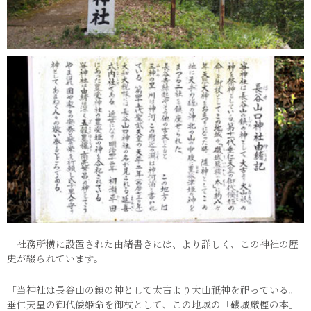
社務所横に設置された由緒書きには、より詳しく、この神社の歴
史が綴られています。
「当神社は長谷山の鎮の神として太古より大山祇神を祀っている。
垂仁天皇の御代倭姫命を御杖として、この地域の「磯城厳樫の本」