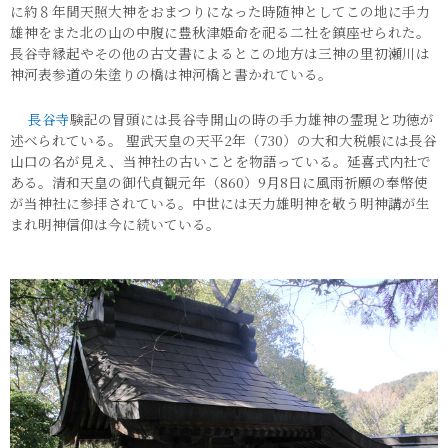
に約８年間天照大神をおまつりになった時随神としてこの地に手力
雄神をまた北の山の中腹に豊秋津姫命を祀る二社を鎮座せられた。
長谷寺縁起やその他の古文書によるとこの地方は三神の里初瀬川は
神河表参道の朱塗りの橋は神河橋と書かれている。
長谷寺
験記の冒頭には長谷寺開山の時の手力雄神の霊現と功徳が
述べられている。 聖武天皇の天平2年（730）の大和大税帳には長谷
山口の名が見え、当神社の古いことを物語っている。延喜式内社で
ある。清和天皇の御代貞観元年（860）9月8日に風雨祈願の奉幣使
が当神社に参拝されている。中世には天力雄明神を敬う明神講が生
まれ明神信仰は今に続いている。