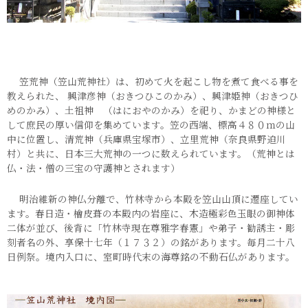
笠荒神（笠山荒神社）は、初めて火を起こし物を煮て食べる事を
教えられた、 興津彦神（おきつひこのかみ）、興津姫神（おきつひ
めのかみ）、土祖神 （はにおやのかみ）を祀り、かまどの神様と
して庶民の厚い信仰を集めています。笠の西端、標高４８０ｍの山
中に位置し、清荒神（兵庫県宝塚市）、立里荒神（奈良県野迫川
村）と共に、日本三大荒神の一つに数えられています。（荒神とは
仏・法・僧の三宝の守護神とされます）
明治維新の神仏分離で、竹林寺から本殿を笠山山頂に遷座してい
ます。春日造・檜皮葺の本殿内の岩座に、木造極彩色玉眼の御神体
二体が並び、後背に「竹林寺現在尊雅字春憲」や弟子・勧誘主・彫
刻者名の外、享保十七年（１７３２）の銘があります。毎月二十八
日例祭。境内入口に、室町時代末の海尊銘の不動石仏があります。