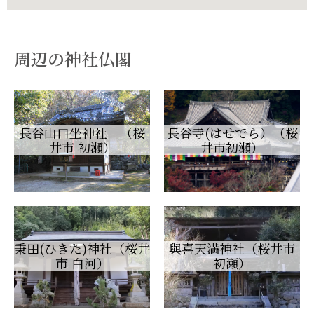
周辺の神社仏閣
長谷山口坐神社 （桜
長谷寺(はせでら）（桜
井市 初瀬）
井市初瀬）
秉田(ひきた)神社（桜井
與喜天満神社（桜井市
市 白河）
初瀬）