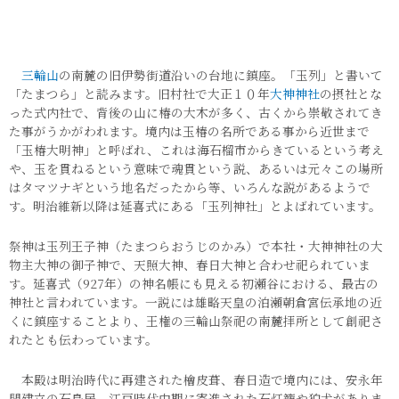
三輪山
の南麓の旧伊勢街道沿いの台地に鎮座。「玉列」と書いて
「たまつら」と読みます。旧村社で大正１０年
大神神社
の摂社とな
った式内社で、背後の山に椿の大木が多く、古くから崇敬されてき
た事がうかがわれます。境内は玉椿の名所である事から近世まで
「玉椿大明神」と呼ばれ、これは海石榴市からきているという考え
や、玉を貫ねるという意味で魂貫という説、あるいは元々この場所
はタマツナギという地名だったから等、いろんな説があるようで
す。明治維新以降は延喜式にある「玉列神社」とよばれています。
祭神は玉列王子神（たまつらおうじのかみ）で本社・大神神社の大
物主大神の御子神で、天照大神、春日大神と合わせ祀られていま
す。延喜式（927年）の神名帳にも見える初瀬谷における、最古の
神社と言われています。一説には雄略天皇の泊瀬朝倉宮伝承地の近
くに鎮座することより、王権の三輪山祭祀の南麓拝所として創祀さ
れたとも伝わっています。
本殿は明治時代に再建された檜皮葺、春日造で境内には、安永年
間建立の石鳥居、江戸時代中期に寄進された石灯籠や狛犬がありま