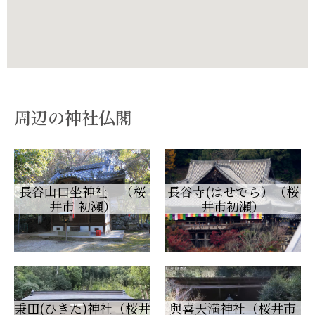
周辺の神社仏閣
長谷山口坐神社 （桜
長谷寺(はせでら）（桜
井市 初瀬）
井市初瀬）
秉田(ひきた)神社（桜井
與喜天満神社（桜井市