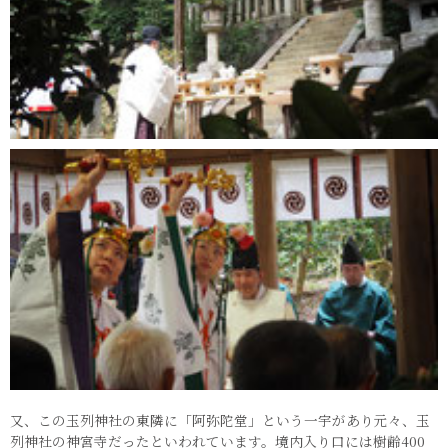
又、この玉列神社の東隣に「阿弥陀堂」という一宇があり元々、玉
列神社の神宮寺だったといわれています。境内入り口には樹齢400