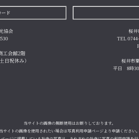
ロード
光協会
桜井
7530
TEL 0744
商工会館2階
（土日祝休み）
桜井市粟
平日 8時3
当サイトの画像の無断使用はお断りしております。
当サイトの画像を使用されたい場合は写真利用申請ページより申請ください
ムページに掲載している社寺の写真は、それぞれの社寺に写真の利用申請を行