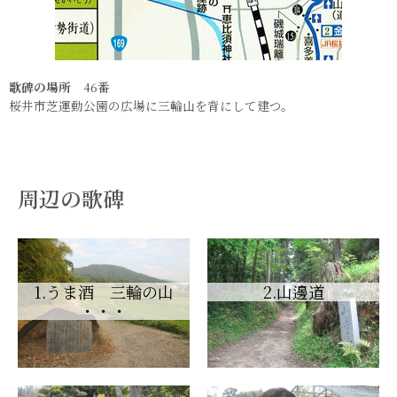
歌碑の場所
46番
桜井市芝運動公園の広場に三輪山を背にして建つ。
周辺の歌碑
1.うま酒 三輪の山
2.山邊道
・・・