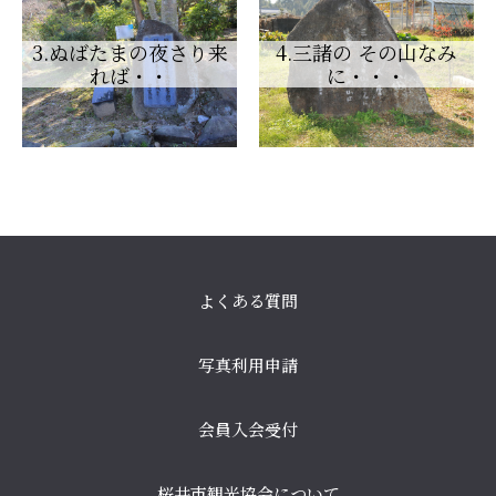
3.ぬばたまの夜さり来
4.三諸の その山なみ
れば・・
に・・・
よくある質問
写真利用申請
会員入会受付
桜井市観光協会について