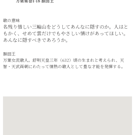
万葉集巻1-18 額田王
歌の意味
名残り惜しい三輪山をどうしてあんなに隠すのか。人はと
もかく、せめて雲だけでもやさしい情けがあってほしい。
あんなに隠すべきであろうか。
額田王
万葉女流歌人。舒明天皇三年（632）頃の生まれと考えられ、天
智・天武両朝にわたって情熱の歌人として豊な才能を発揮する。