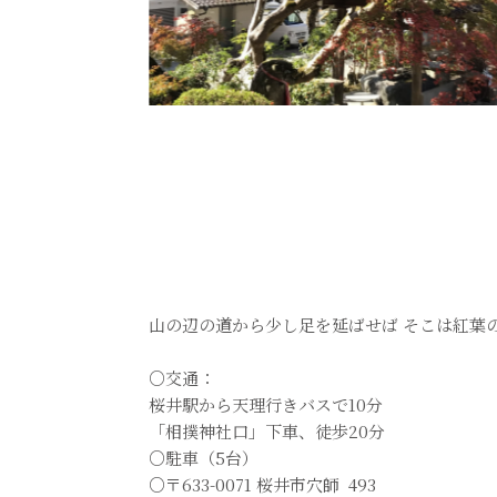
山の辺の道から少し足を延ばせば そこは紅葉
○交通：
桜井駅から天理行きバスで10分
「相撲神社口」下車、徒歩20分
○駐車（5台）
○〒633-0071 桜井市穴師 493