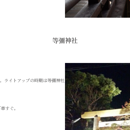
等彌神社
。ライトアップの時期は
等彌神社
下車すぐ。