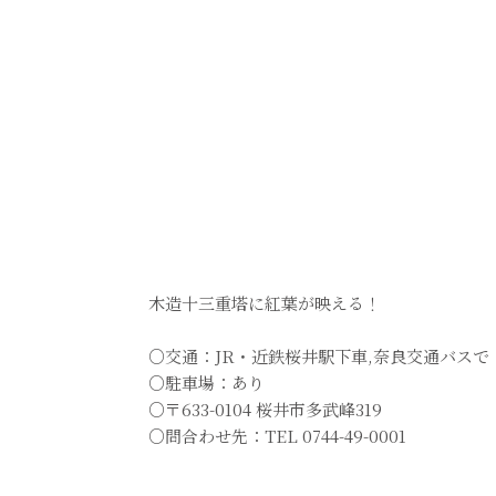
木造十三重塔に紅葉が映える！
○交通：JR・近鉄桜井駅下車,奈良交通バス
○駐車場：あり
○〒633-0104 桜井市多武峰319
○問合わせ先：TEL 0744-49-0001