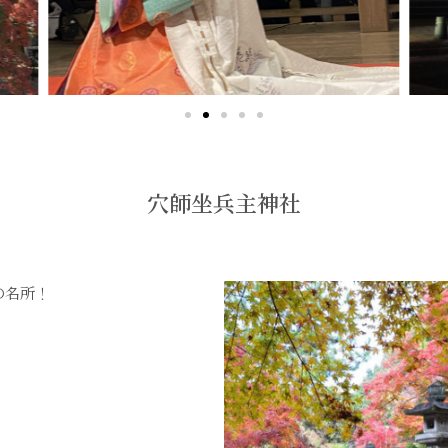
穴師坐兵主神社
の名所！