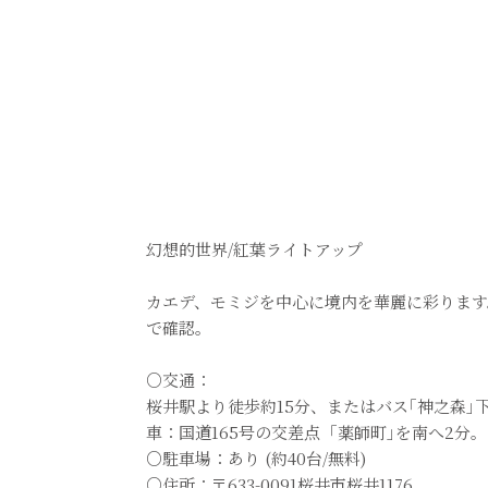
幻想的世界/紅葉ライトアップ
カエデ、モミジを中心に境内を華麗に彩ります
で確認。
○交通：
桜井駅より徒歩約15分、またはバス｢神之森｣
車：国道165号の交差点 ｢薬師町｣を南へ2分。
○駐車場：あり (約40台/無料)
○住所：〒633-0091桜井市桜井1176