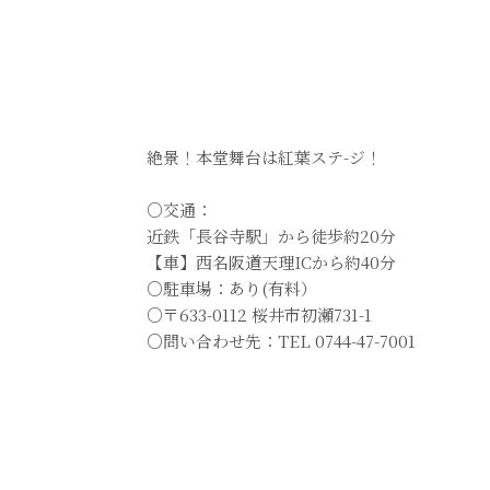
絶景！本堂舞台は紅葉ステ-ジ！
○交通：
近鉄「長谷寺駅」から徒歩約20分
【車】西名阪道天理ICから約40分
○駐車場：あり(有料）
○〒633-0112 桜井市初瀬731-1
○問い合わせ先：TEL 0744-47-7001