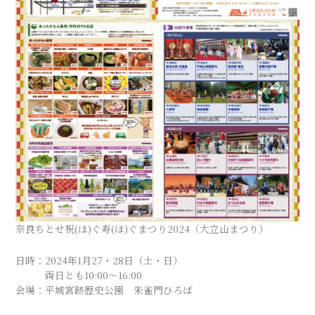
奈良ちとせ祝(ほ)ぐ寿(ほ)ぐまつり2024（大立山まつり）
日時：2024年1月27・28日（土・日）
両日とも10:00〜16:00
会場：平城宮跡歴史公園 朱雀門ひろば