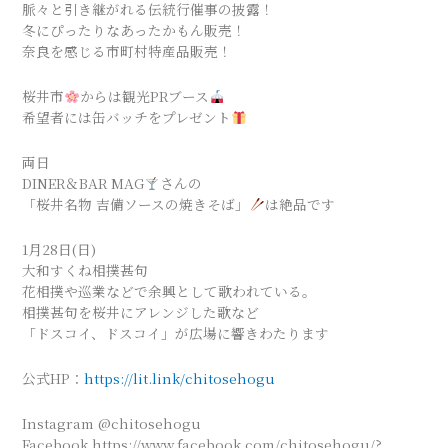
脈々と引き継がれる伝統行催事の披露！
冬にぴったりなあったかもん販売！
奈良を感じる市町村特産品販売！
桜井市
からは観光PRブース
希望者には缶バッチをプレゼント
両日
DINER＆BAR MAG
さんの
「桜井名物 吉備ソースの焼きそば」
は絶品です
1月28日(日)
大和すくね相撲甚句
花相撲や巡業などで余興として歌われている。
相撲甚句を桜井にアレンジした歌など
「ドスコイ、ドスコイ」が広場に響きわたります
公式HP：
https://lit.link/chitosehogu
Instagram @chitosehogu
Facebook https://www.facebook.com/chitosehogu/?