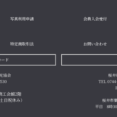
写真利用申請
会員入会受付
特定商取引法
お問い合わせ
ロード
光協会
桜井
7530
TEL 0744
商工会館2階
（土日祝休み）
桜井市粟
平日 8時3