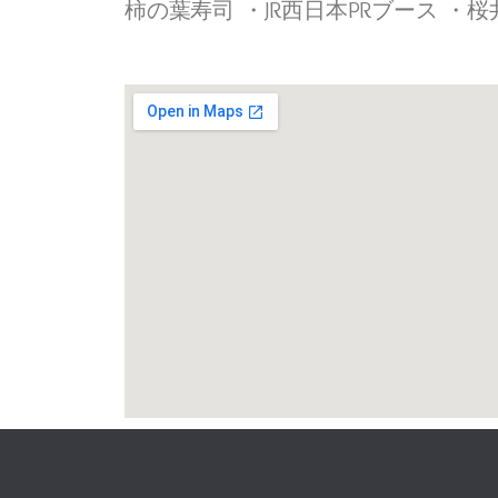
柿の葉寿司 ・JR西日本PRブース ・