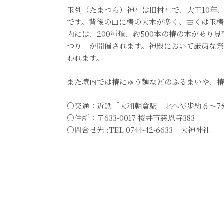
玉列（たまつら）神社は旧村社で、大正10年
です。背後の山に椿の大木が多く、古くは玉
内には、200種類、約500本の椿の木があり
つり」が開催されます。神殿において厳粛な
われます。
また境内では椿にゅう麺などのふるまいや、
○交通：近鉄「大和朝倉駅」北へ徒歩約６～7
○住所：〒633-0017 桜井市慈恩寺383
○問合せ先 :TEL 0744-42-6633 大神神社