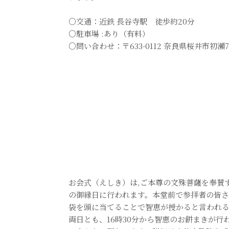
○交通：近鉄 長谷寺駅 徒歩約20分
○駐車場 :あり（有料）
○問い合わせ：〒633-0112 奈良県桜井市初瀬731-1
お会式（えしき）は,ご本尊の文殊菩薩を奉賛
の御縁日に行われます。本堂前で参拝者の皆
袋を頭に当てることで智恵が授かると言われ
両日とも、16時30分から智恵のお餅まきが