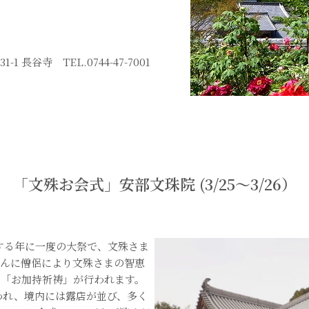
 長谷寺 TEL.0744-47-7001
「文殊お会式」安部文珠院 (3/25～3/26）
する年に一度の大祭で、文殊さま
さんに僧侶により文殊さまの智恵
る「お加持祈祷」が行われます。
行われ、境内には露店が並び、多く