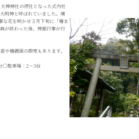
、大神神社の摂社となった式内社
椿大明神と呼ばれていました。境
見事な花を咲かせ３月下旬に「椿ま
祭典が終わった後、神振行事が行
椿苗や椿饅頭の即売もあります。
分○駐車場：2～3台