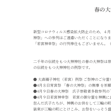
春の大
新型コロナウィルス感染拡大防止のため、４
神祭」への参列はご遠慮いただくことになりま
「若宮神幸祭」の行列奉仕もございません。
二千年の伝統をもつ大神神社の春の大神祭は
の伝統をもつ大神神社の例祭です。
● 大直禰子神社（若宮）例祭 ご祭神のご分
●4月８日宵宮祭 「春の大神祭」の無事 を祈
●4月９日春の大神祭 氏子崇敬者多数参列の
●4月９日若宮神幸祭 若宮の御分霊を神輿に
包んだ氏子たちが、神輿のお供をして三輪の
装束が三輪の町にとけこみ、お祭をいっそう