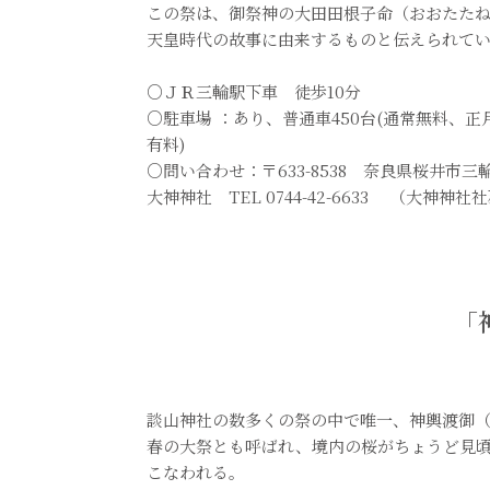
この祭は、御祭神の大田田根子命（おおたた
天皇時代の故事に由来するものと伝えられて
○ＪＲ三輪駅下車 徒歩10分
○駐車場 ：あり、普通車450台(通常無料、正
有料)
○問い合わせ：〒633-8538 奈良県桜井市三
大神神社 TEL 0744-42-6633 （大神神
「
談山神社の数多くの祭の中で唯一、神輿渡御
春の大祭とも呼ばれ、境内の桜がちょうど見頃
こなわれる。