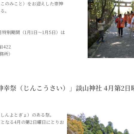
ねこのみこと）をお迎えした崇神
いる。
月特別期間（1月1日～1月5日）は
輪1422
社社務所）
神幸祭（じんこうさい）」談山神社 4月第2日
（しんよとぎょ）のある祭。
となる4月の第2日曜日にとりお