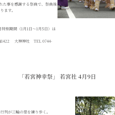
された事を感謝する祭典で、祭典後
なります。
月特別期間（1月1日～1月5日）は
422 大神神社 TEL 0744-
「若宮神幸祭」 若宮社 4月9日
た行列が三輪の里を練り歩く。