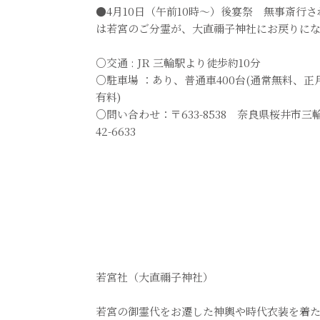
●4月10日（午前10時～）後宴祭 無事斎行
は若宮のご分霊が、大直禰子神社にお戻りに
○交通 : JR 三輪駅より徒歩約10分
○駐車場 ：あり、普通車400台(通常無料、正
有料)
○問い合わせ：〒633-8538 奈良県桜井市三輪1
42-6633
若宮社（大直禰子神社）
若宮の御霊代をお遷した神輿や時代衣装を着