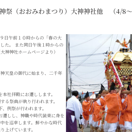
神祭（おおみわまつり）大神神社他 （4/8～4
月９日午前１０時からの「春の大
した。 また同日午後１時からの
（大神神社ホームページより）
崇神天皇の御代に始まり、二千年
霊を本社拝殿にお遷しします。
願する祭典が執り行われます。
下、例祭が行われます。
お遷しし、神職や時代装束に身を
町中を巡幸します。鮮やかな時代
盛り上げています。